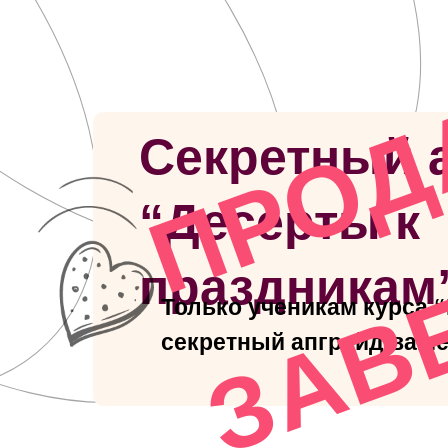
Секретный 
“Десерты к
праздникам
Только ученикам курса 
секретный апгрейд ваше