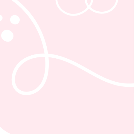
-
Техника созд
надписи