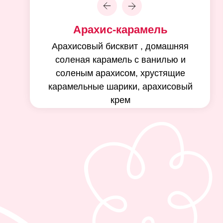
Арахис-карамель
Арахисовый бисквит , домашняя
соленая карамель с ванилью и
соленым арахисом, хрустящие
карамельные шарики, арахисовый
крем
-
Подготовка п
перед нанесен
-
Техника созд
рисунке
-
Лайфхаки раб
время нанесен
-
Создание под
рисунка