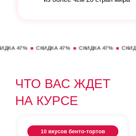
7%
СКИДКА 47%
СКИДКА 47%
СКИДКА 47%
ЧТО ВАС ЖДЕТ
НА КУРСЕ
10 вкусов бенто-тортов