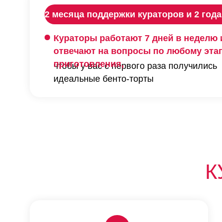
2 месяца поддержки кураторов и 2 года
Кураторы работают 7 дней в неделю 
отвечают на вопросы по любому эта
приготовления,
чтобы у вас с первого раза получились
идеальные бенто-торты
К