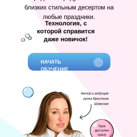
близких стильным десертом на
любые праздники.
Технология, с
которой справится
даже новичок!
НАЧАТЬ
ОБУЧЕНИЕ
Автор и ведущая
урока Кристина
Шумская
Урок
доступен
сразу