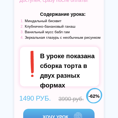
Доступен, сразу после оплаты!
Содержание урока:
1.
Миндальный бисквит
2.
Клубнично-банановый ганаш
3.
Ванильный мусс бабл гам
4.
Зеркальная глазурь с необычным рисунком
В уроке показана
сборка торта в
двух разных
Стоимость урока:
формах
-62%
1490 РУБ.
3990 руб.
ХОЧУ УРОК