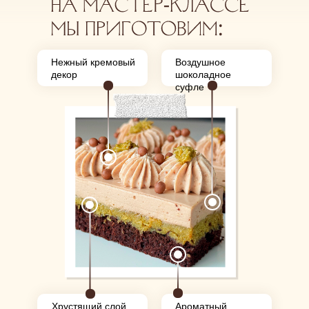
Нежный кремовый
Воздушное
декор
шоколадное
суфле
Хрустящий слой
Ароматный