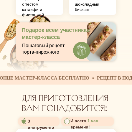
с тестом
шоколадный
катаифи и
бисквит
фисташкой
:
Подарок всем участникам
мастер-класса
Пошаговый рецепт
торта-пирожного
МАСТЕР-КЛАССА БЕСПЛАТНО
РЕЦЕПТ В ПОДАРОК З
И всего
1 час
3
времени!
инструмента