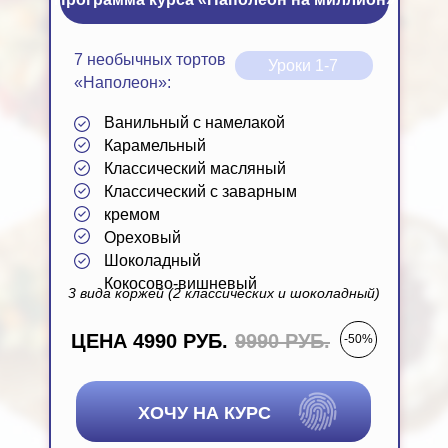
7 необычных тортов
Уроки 1-7
«Наполеон»:
Ванильный с намелакой
Карамельный
Классический масляный
Классический с заварным
кремом
Кокосово-вишневый
Ореховый
Шоколадный
Вишневый соус, кокосовый крем,
Кокосово-вишневый
хрустящая шоколадно- кокосовая
3 вида коржей (2 классических и шоколадный)
крошка с вафлей. Кремовый декор
ЦЕНА 4990 РУБ.
9990 РУБ.
-50%
ХОЧУ НА КУРС