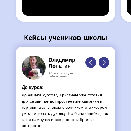
Кейсы учеников школы
Классический масляный
Владимир
Крем с маслом и сгущенным молоком,
Лопатин
ягодно-кремовый декор
47 лет, печет для
себя и семьи
До курса:
До начала курсов у Кристины уже готовил
для семьи, делал простенькие капкейки и
тортики. Был знаком с венчиком и миксером,
умел включать духовку. Но были ошибки, так
как я самоучка и все рецепты брал из
интернета.