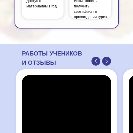
Доступ к
Возможность
материалам 1 год
получить
сертификат о
прохождении курса
РАБОТЫ УЧЕНИКОВ
И ОТЗЫВЫ
Шоколадный
Два вида шоколадного крема