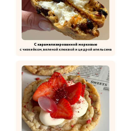
С карамелизированной морковью
с чизкейком, вяленой клюквой и цедрой апельсина