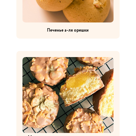
Печенье а-ля орешки
Пирог с кремом