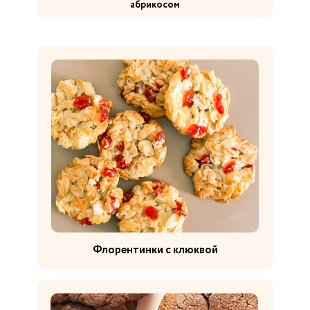
абрикосом
Флорентинки с клюквой