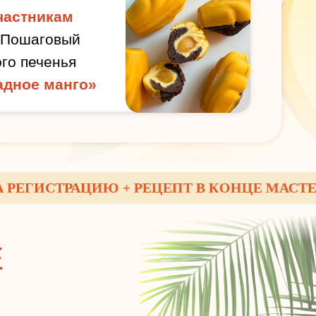
частникам
 Пошаговый
го печенья
дное манго»
ИСТРАЦИЮ + РЕЦЕПТ В КОНЦЕ МАСТЕР-КЛ
Е