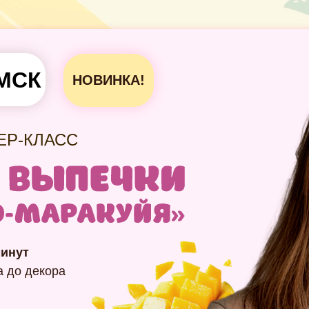
 МСК
НОВИНКА!
ЕР-КЛАСС
минут
а до декора