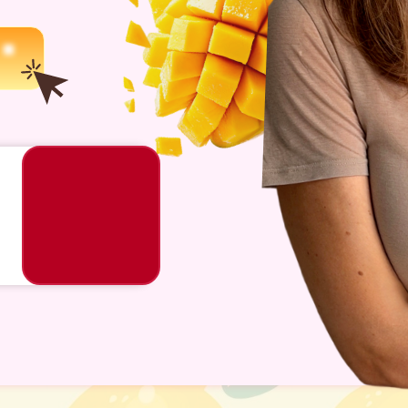
убничное пирожное
резье»
в необычной
рционной подаче