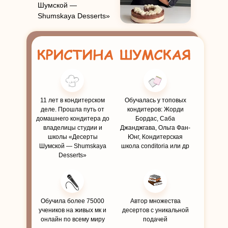
Шумской —
Shumskaya Desserts»
11 лет в кондитерском
Обучалась у топовых
деле. Прошла путь от
кондитеров: Жорди
домашнего кондитера до
Бордас, Саба
владелицы студии и
Джанджгава, Ольга Фан-
школы «Десерты
Юнг, Кондитерская
Шумской — Shumskaya
школа conditoria или др
Desserts»
Обучила более 75000
Автор множества
учеников на живых мк и
десертов с уникальной
онлайн по всему миру
подачей