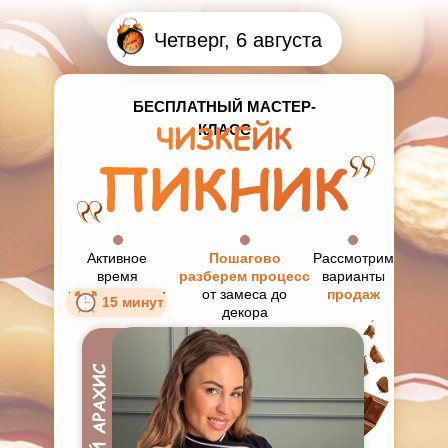
Четверг, 6 августа
БЕСПЛАТНЫЙ МАСТЕР-
КЛАСС
Активное
Пошагово
Рассмотрим
время
разберем процесс
варианты
приготовления
от замеса до
продаж
15 минут
декора