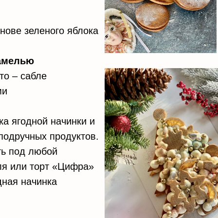
нове зеленого яблока
рамелью
то – сабле
ми
а ягодной начинки и
подручных продуктов.
ть под любой
ля или торт «Цифра»
дная начинка