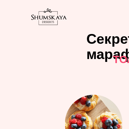
Секре
мара
ТО