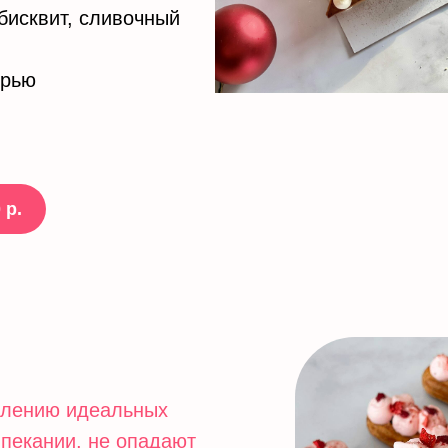
бисквит, сливочный
урью
 р.
влению идеальных
ыпекании, не опадают