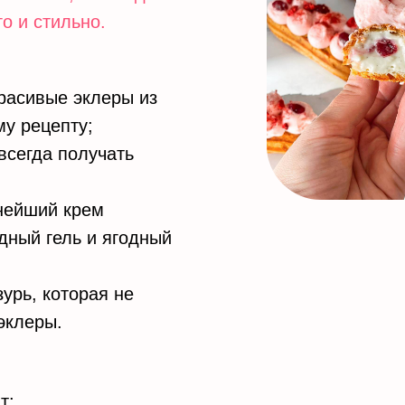
о и стильно.
красивые эклеры из
му рецепту;
всегда получать
жнейший крем
дный гель и ягодный
урь, которая не
эклеры.
т: