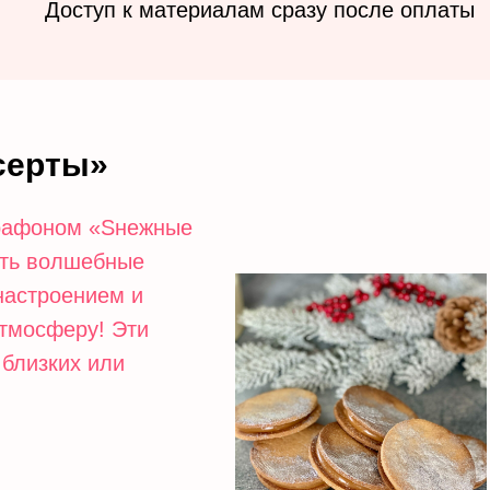
Доступ к материалам сразу после оплаты
серты»
арафоном «Sнежные
ить волшебные
настроением и
тмосферу! Эти
 близких или