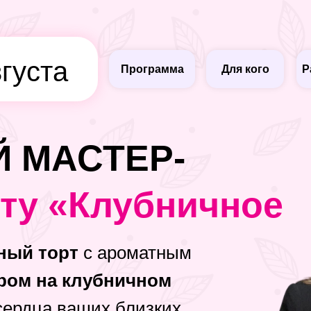
вгуста
Программа
Для кого
Р
 МАСТЕР-
рту «Клубничное
ный торт
с ароматным
ром на клубничном
сердца ваших близких