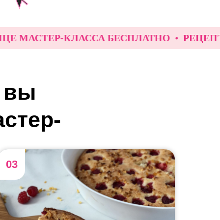
МАСТЕР-КЛАССА БЕСПЛАТНО
РЕЦЕПТ В ПО
вы
астер-
03