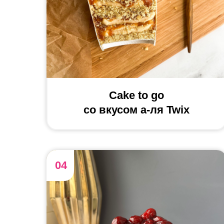
Cake to go
cо вкусом а-ля Twix
04