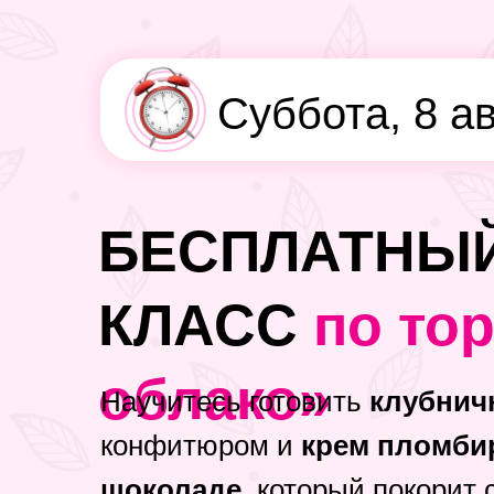
Суббота, 8 а
БЕСПЛАТНЫЙ
КЛАСС
по то
облако»
Научитесь готовить
клубнич
конфитюром и
крем пломби
шоколаде,
который покорит 