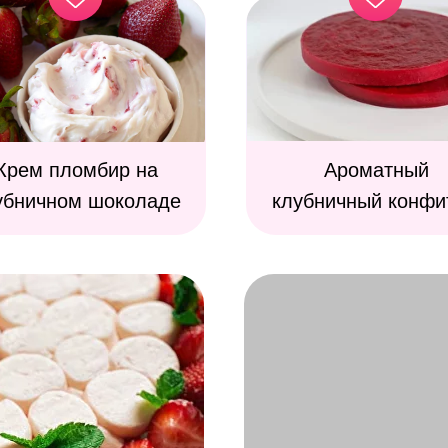
Крем пломбир на
Ароматный
убничном шоколаде
клубничный конфи