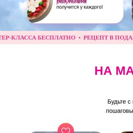
результата
Торт, который
получится у каждого!
ЛАССА БЕСПЛАТНО
РЕЦЕПТ В ПОДАРОК З
НА М
Будьте с
пошаговы