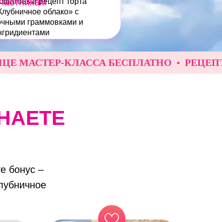
частникам
ошаговый рецепт торта
Клубничное облако» с
очными граммовками и
нгридиентами
МАСТЕР-КЛАССА БЕСПЛАТНО
РЕЦЕПТ В ПО
НАЕТЕ
е бонус –
лубничное