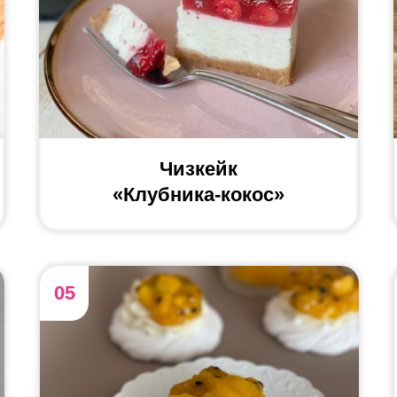
Чизкейк
«Клубника-кокос»
shumskayadesserts
05