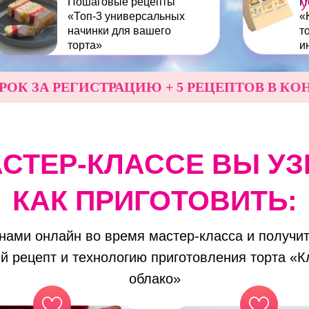
у
Пошаговые рецепты
П
«Топ-3 универсальных
«
начинки для вашего
т
торта»
и
А РЕГИСТРАЦИЮ + 5 РЕЦЕПТОВ В КОНЦЕ 
АСТЕР-КЛАССЕ ВЫ УЗ
КАК ПРИГОТОВИТЬ:
 нами онлайн во время мастер-класса и получит
й рецепт и технологию приготовления торта «К
облако»